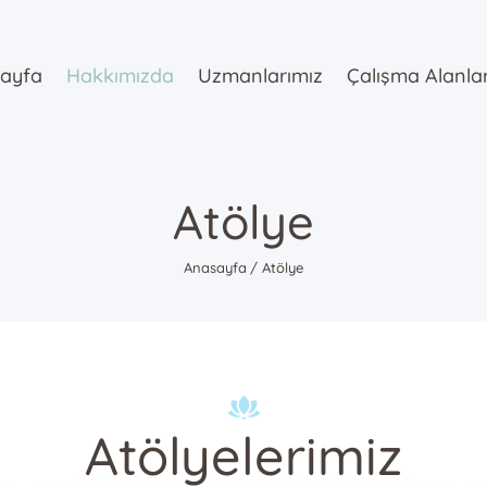
Anasayfa
ayfa
Hakkımızda
Uzmanlarımız
Çalışma Alanla
Hakkımızda
Uzmanlarımı
z
Atölye
Çalışma
Anasayfa
Atölye
Alanlarımız
Danışmanlık
Atölyelerimiz
Blog