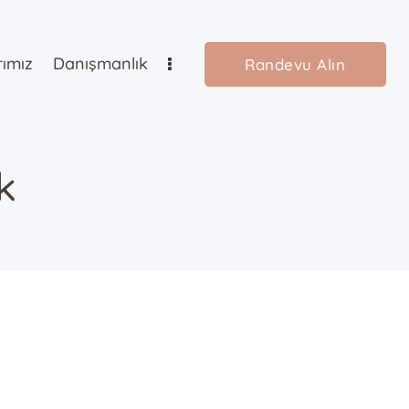
rımız
Danışmanlık
Randevu Alın
k