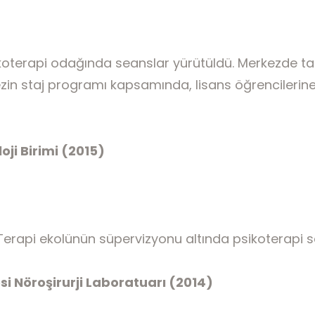
sikoterapi odağında seanslar yürütüldü. Merkezde tak
ezin staj programı kapsamında, lisans öğrencilerine k
oji Birimi (2015)
çı Terapi ekolünün süpervizyonu altında psikoterapi 
si Nöroşirurji Laboratuarı (2014)