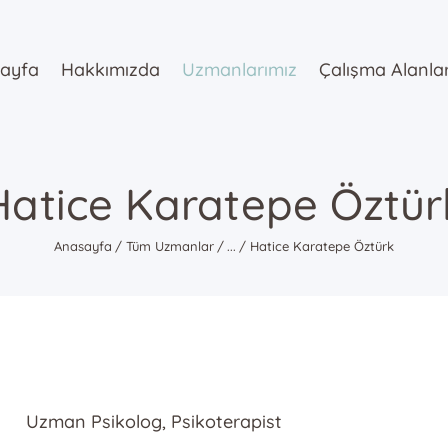
Anasayfa
ayfa
Hakkımızda
Uzmanlarımız
Çalışma Alanla
Hakkımızda
Uzmanlarımı
z
Hatice Karatepe Öztür
Çalışma
Anasayfa
Tüm Uzmanlar
...
Hatice Karatepe Öztürk
Alanlarımız
Danışmanlık
Blog
Uzman Psikolog, Psikoterapist