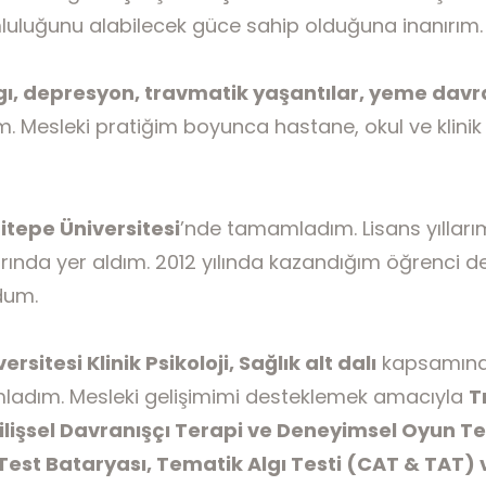
mluluğunu alabilecek güce sahip olduğuna inanırım.
ı, depresyon, travmatik yaşantılar, yeme davranı
m. Mesleki pratiğim boyunca hastane, okul ve klinik
itepe Üniversitesi
’nde tamamladım. Lisans yıllar
ında yer aldım. 2012 yılında kazandığım öğrenci d
dum.
rsitesi Klinik Psikoloji, Sağlık alt dalı
kapsamında
mladım. Mesleki gelişimimi desteklemek amacıyla
T
Bilişsel Davranışçı Terapi ve Deneyimsel Oyun Te
est Bataryası, Tematik Algı Testi (CAT & TAT) v