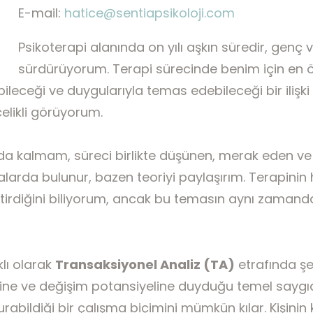
İletişim
E-mail:
hatice@sentiapsikoloji.com
Psikoterapi alanında on yılı aşkın süredir, genç v
sürdürüyorum. Terapi sürecinde benim için en 
eceği ve duygularıyla temas edebileceği bir ilişki 
elikli görüyorum.
 kalmam, süreci birlikte düşünen, merak eden ve ge
malarda bulunur, bazen teoriyi paylaşırım. Terapin
irdiğini biliyorum, ancak bu temasın aynı zamanda 
klı olarak
Transaksiyonel Analiz (TA)
etrafında şek
e ve değişim potansiyeline duyduğu temel saygıdır.
urabildiği bir çalışma biçimini mümkün kılar. Kişinin