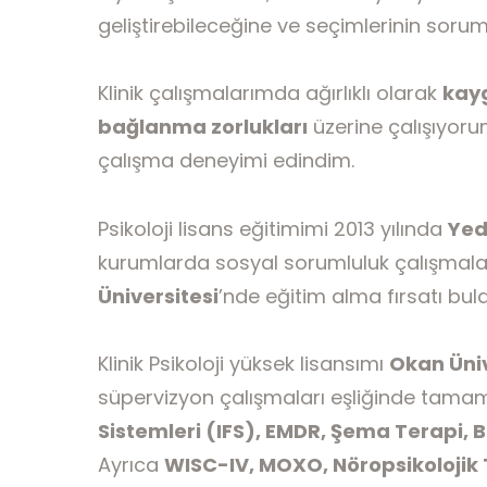
geliştirebileceğine ve seçimlerinin soru
Klinik çalışmalarımda ağırlıklı olarak
kayg
bağlanma zorlukları
üzerine çalışıyoru
çalışma deneyimi edindim.
Psikoloji lisans eğitimimi 2013 yılında
Yed
kurumlarda sosyal sorumluluk çalışmalar
Üniversitesi
’nde eğitim alma fırsatı bul
Klinik Psikoloji yüksek lisansımı
Okan Ünive
süpervizyon çalışmaları eşliğinde tama
Sistemleri (IFS), EMDR, Şema Terapi, 
Ayrıca
WISC-IV, MOXO, Nöropsikolojik T