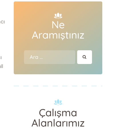
Ne
cı
n
Aramıştınız
Arama:
ı
il
Çalışma
Alanlarımız