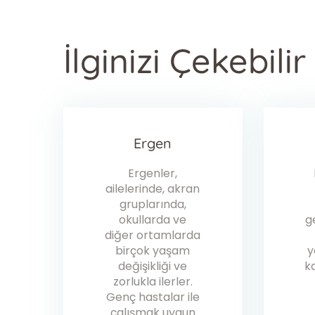
İlginizi Çekebilir
Ergen
Ergenler,
ailelerinde, akran
gruplarında,
okullarda ve
g
diğer ortamlarda
birçok yaşam
y
değişikliği ve
ka
zorlukla ilerler.
Genç hastalar ile
çalışmak uygun