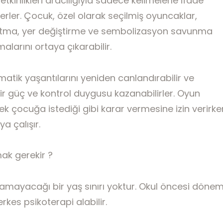
etkinlikleri aracılığıyla sadece kelimelerle ifade
erler. Çocuk, özel olarak seçilmiş oyuncaklar,
sıtma, yer değiştirme ve sembolizasyon savunma
Psikodinam
alarını ortaya çıkarabilir.
Terapi
atik yaşantılarını yeniden canlandırabilir ve
bir güç ve kontrol duygusu kazanabilirler. Oyun
erek çocuğa istediği gibi karar vermesine izin verirke
a çalışır.
k gerekir ?
lamayacağı bir yaş sınırı yoktur. Okul öncesi döne
kes psikoterapi alabilir.