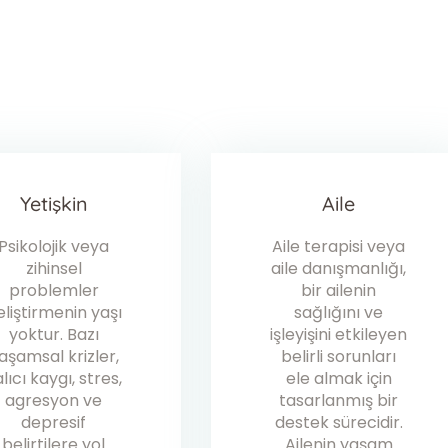
Yetişkin
Aile
Psikolojik veya
Aile terapisi veya
zihinsel
aile danışmanlığı,
problemler
bir ailenin
eliştirmenin yaşı
sağlığını ve
yoktur. Bazı
işleyişini etkileyen
aşamsal krizler,
belirli sorunları
lıcı kaygı, stres,
ele almak için
agresyon ve
tasarlanmış bir
depresif
destek sürecidir.
belirtilere yol
Ailenin yaşam