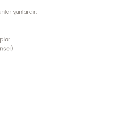
nlar şunlardır:
ıplar
insel)