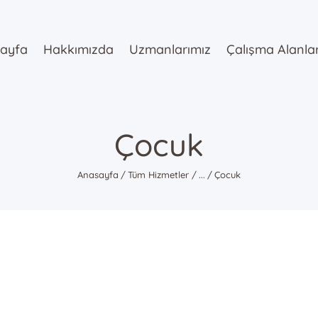
Anasayfa
ayfa
Hakkımızda
Uzmanlarımız
Çalışma Alanla
Hakkımızda
Uzmanlarımı
z
Çocuk
Çalışma
Anasayfa
Tüm Hizmetler
...
Çocuk
Alanlarımız
Danışmanlık
Blog