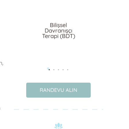
ik
Bilişsel
Dene
Davranışçı
Oyun T
Terapi (BDT)
(D
n,
RANDEVU ALIN
m