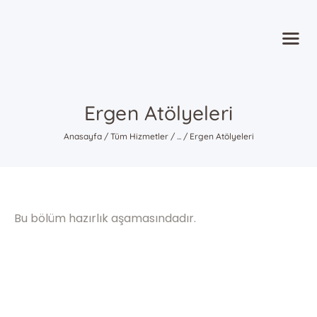
Anasayfa
Hakkımızda
Uzmanlarımız
Ergen Atölyeleri
Çalışma Alanlarımız
Danışmanlık
Anasayfa
Tüm Hizmetler
...
Ergen Atölyeleri
Blog
İletişim
Bu bölüm hazırlık aşamasındadır.